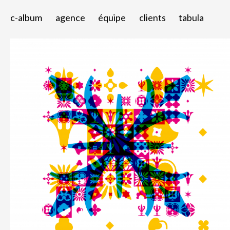
c-album
agence
équipe
clients
tabula