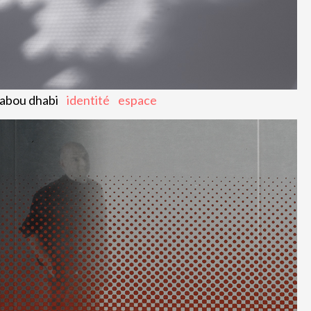
abou dhabi
identité
espace