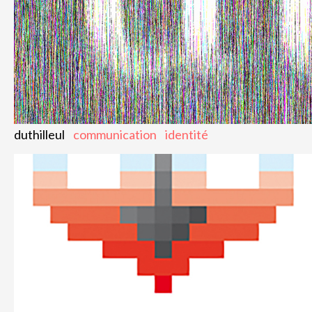
duthilleul
communication
identité