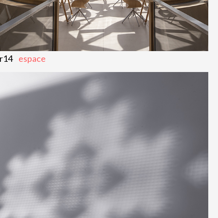
r14
espace