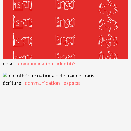
ensci
communication
identité
écriture
communication
espace