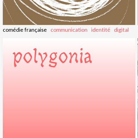
comédie française
communication
identité
digital
polygonia