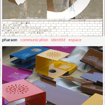
pharaon
communication
identité
espace