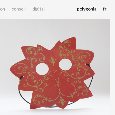
ion
conseil
digital
polygonia
fr