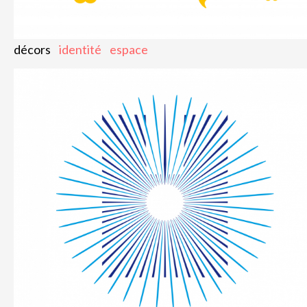
décors
identité
espace