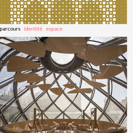
parcours
identité
espace