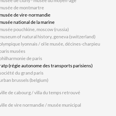
musée de cluny - musée du moyen-âge
musée de montmartre
musée de vire-normandie
musée national de la marine
musée pouchkine, moscow (russia)
museum of natural history, geneva (switzerland)
olympique lyonnais / ol le musée, décines-charpieu
paris musées
philharmonie de paris
ratp (régie autonome des transports parisiens)
société du grand paris
urban brussels (belgium)
ville de cabourg / villa du temps retrouvé
ville de vire normandie / musée municipal