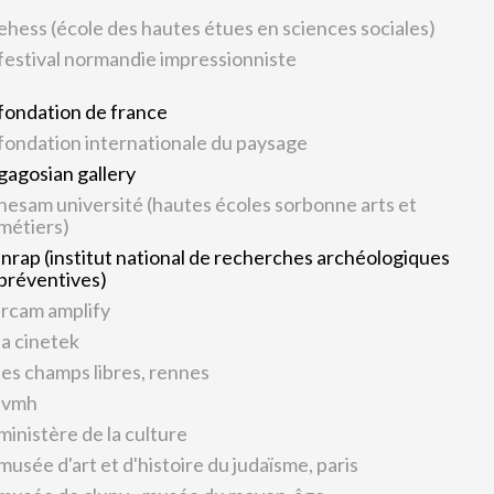
ehess (école des hautes étues en sciences sociales)
festival normandie impressionniste
fondation de france
fondation internationale du paysage
gagosian gallery
hesam université (hautes écoles sorbonne arts et
métiers)
inrap (institut national de recherches archéologiques
préventives)
ircam amplify
la cinetek
les champs libres, rennes
lvmh
ministère de la culture
musée d'art et d'histoire du judaïsme, paris