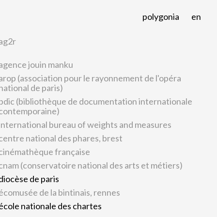
polygonia
en
ag2r
agence jouin manku
arop (association pour le rayonnement de l'opéra
national de paris)
bdic (bibliothèque de documentation internationale
contemporaine)
international bureau of weights and measures
centre national des phares, brest
cinémathèque française
cnam (conservatoire national des arts et métiers)
diocèse de paris
écomusée de la bintinais, rennes
école nationale des chartes